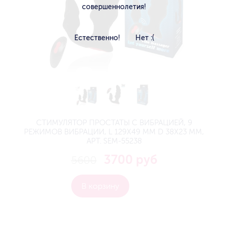
совершеннолетия!
Естественно!
Нет :(
СТИМУЛЯТОР ПРОСТАТЫ С ВИБРАЦИЕЙ, 9
РЕЖИМОВ ВИБРАЦИИ, L 129X49 ММ D 38X23 ММ,
АРТ. SEM-55238
3700 руб
5600
В корзину