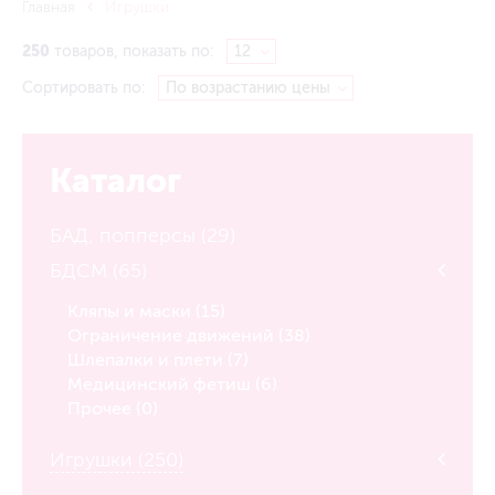
Главная
Игрушки
250
товаров, показать по:
Сортировать по:
Каталог
БАД, попперсы (29)
БДСМ (65)
Кляпы и маски (15)
Ограничение движений (38)
Шлепалки и плети (7)
Медицинский фетиш (6)
Прочее (0)
Игрушки (250)