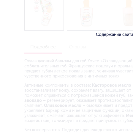
Содержание сайта
Подробнее
Отзывы
Охлаждающий бальзам для губ Yovee «Охлаждающий 
соблазнительных губ. Французские поцелуи и оральн
придает губам легкое покалывание, усиливая чувстви
чувственного прикосновения в интимных зонах.
Активные компоненты в составе:
Касторовое масло
восстанавливает кожу, сохраняет влагу, защищает от
поможет справиться с потрескавшейся кожей губ, за
авокадо
– регенерирует, оказывает противовоспали
смягчает.
Оливковое масло
– омолаживает и предотв
укрепляет барьер кожи и её защитные функции, оказ
увлажняет, смягчает, защищает от ультрафиолета.
Ме
воздействие, тонизирует и придаёт припухлость губам
Без консервантов. Подходит для ежедневного исполь