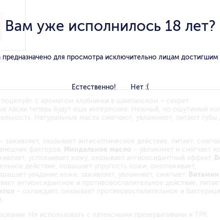
Вам уже исполнилось 18 лет?
 предназначено для просмотра исключительно лицам достигшим
Естественно!
Нет :(
поцелуй» с ароматом клубнички в шампанском – секрет
ые ласки теперь будут еще интереснее. Нежный, но ощутимый хо
тельность. Натуральные масла смягчают, увлажняют, питают губы 
– заживляет, оказывает антисептическое действие, питает, смягча
 внешних факторов.
Миндальное масло
– увлажняет и смягчает к
живляет, успокаивает кожу, оказывает антиоксидантный эффект.
В
тельное действие, повышает упругость кожи, омолаживает,
ращает увядание кожи, заживляет, увлажняет, смягчает.
Витамин
ывает антиоксидантное и противовоспалительное действие, питает
нтол
– охлаждает, оказывает противовоспалительное и бактериц
.
зования. Не использовать с латексными презервативами и TPR.