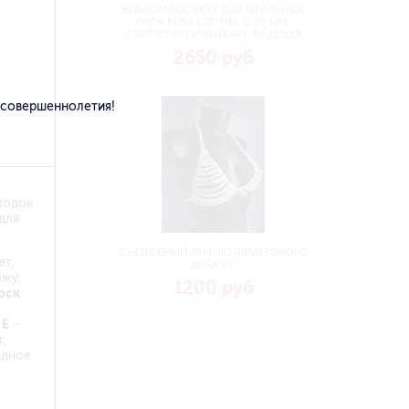
ВИБРОМАССАЖЁР ДЛЯ ОРАЛЬНЫХ
ЛАСК ELISA L 70 ММ, D 55 ММ,
СВЕТЛО-РОЗОВЫЙ АРТ. BI-210164
2650 руб
 совершеннолетия!
лодок
для
СЪЕДОБНЫЙ ЛИФ ИЗ ФРУКТОВОГО
ет,
ДРАЖЖЕ
ожу,
1200 руб
оск
 Е
–
,
идное