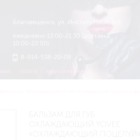
Благовещенск, ул. Институтская, 6/1
ежедневно 13:00-21:30 (доставка
10:00-22:00)
8-914-538-20-08
АВКА
ОПЛАТА
ЛИЧНЫЙ КАБИНЕТ
Бальзам для губ охлаждающий Yovee «Охлаждающий поцелуй» с ар
БАЛЬЗАМ ДЛЯ ГУБ
ОХЛАЖДАЮЩИЙ YOVEE
«ОХЛАЖДАЮЩИЙ ПОЦЕЛУЙ»