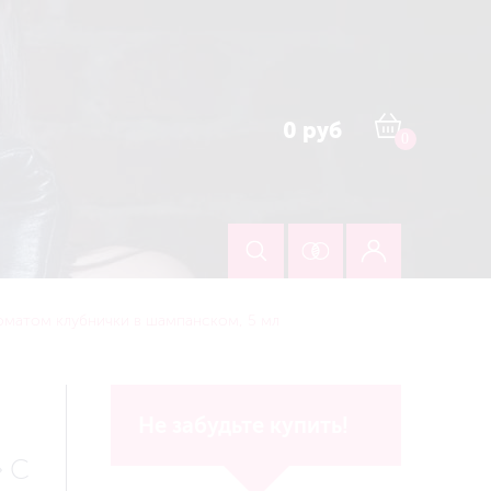
0 руб
0
оматом клубнички в шампанском, 5 мл
Не забудьте купить!
 С