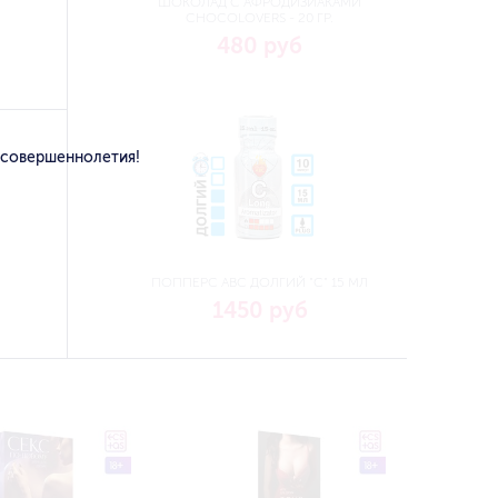
ШОКОЛАД С АФРОДИЗИАКАМИ
CHOCOLOVERS - 20 ГР.
480 руб
 совершеннолетия!
ПОППЕРС ABC ДОЛГИЙ "C" 15 МЛ
1450 руб