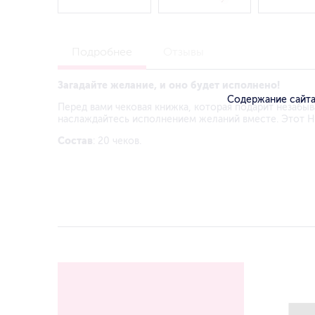
Подробнее
Отзывы
Загадайте желание, и оно будет исполнено!
Содержание сайта
Перед вами чековая книжка, которая подарит незабыв
наслаждайтесь исполнением желаний вместе. Этот Н
Состав
: 20 чеков.