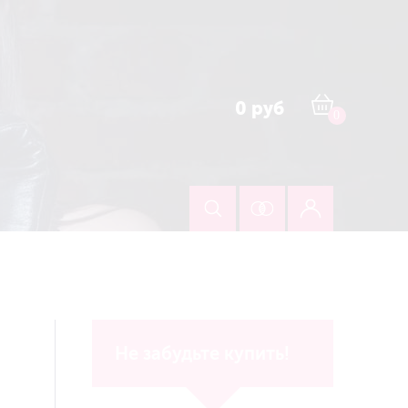
0 руб
0
Не забудьте купить!