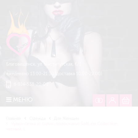
Благовещенск, ул. Институтская, 6/1
ежедневно 13:00-21:30 (доставка 10:00-22:00)
8-914-538-20-08
МЕНЮ
Главная
Одежда
Для Женщин
Чулки-сетка (c силик. полосками) SoftLine Collection,
черный, L