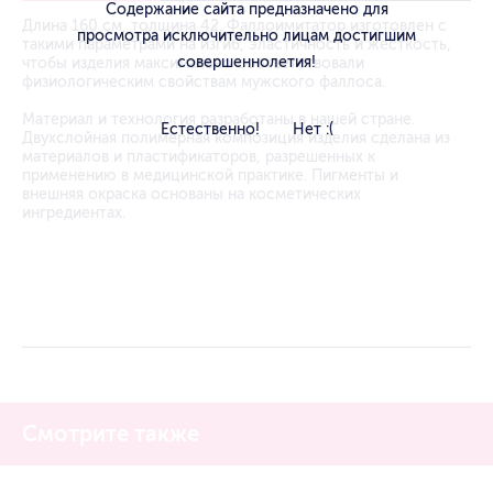
Содержание сайта предназначено для
Длина 160 см, толщина 42. Фаллоимитатор изготовлен с
просмотра исключительно лицам достигшим
такими параметрами на изгиб, эластичность и жесткость,
совершеннолетия!
чтобы изделия максимально соответствовали
физиологическим свойствам мужского фаллоса.
Материал и технология разработаны в нашей стране.
Естественно!
Нет :(
Двухслойная полимерная композиция изделия сделана из
материалов и пластификаторов, разрешенных к
применению в медицинской практике. Пигменты и
внешняя окраска основаны на косметических
ингредиентах.
Смотрите также