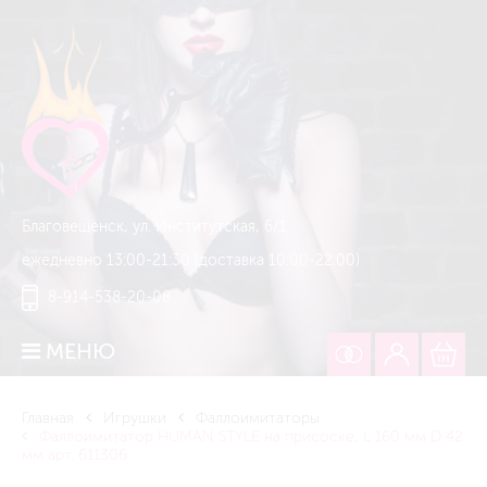
Благовещенск, ул. Институтская, 6/1
ежедневно 13:00-21:30 (доставка 10:00-22:00)
8-914-538-20-08
МЕНЮ
Главная
Игрушки
Фаллоимитаторы
Фаллоимитатор HUMAN STYLE на присоске, L 160 мм D 42
мм арт. 611306