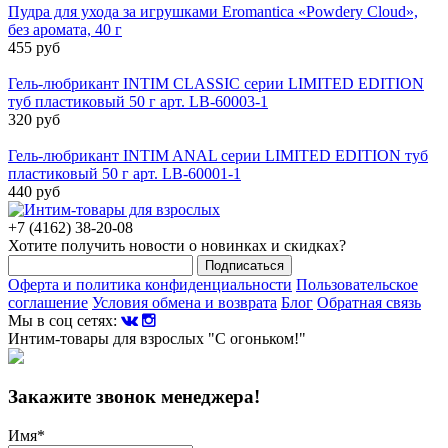
Пудра для ухода за игрушками Eromantica «Powdery Cloud»,
без аромата, 40 г
455 руб
Гель-любрикант INTIM CLASSIC серии LIMITED EDITION
туб пластиковый 50 г арт. LB-60003-1
320 руб
Гель-любрикант INTIM ANAL серии LIMITED EDITION туб
пластиковый 50 г арт. LB-60001-1
440 руб
+7 (4162) 38-20-08
Хотите получить новости о новинках и скидках?
Подписаться
Оферта и политика конфиденциальности
Пользовательское
соглашение
Условия обмена и возврата
Блог
Обратная связь
Мы в соц сетях:
Интим-товары для взрослых "С огоньком!"
Закажите звонок менеджера!
Имя
*