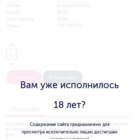
Основа
На водной основе
Объем
30 мл
Срок годности
24 мес.
Серия
TUTTI-FRUTTI
В корзину
В один клик
Вам уже исполнилось
18 лет?
Подробнее
Отзывы
Съедобная смазка для орального секса «Tutti Frutti вишня»
Содержание сайта предназначено для
из серии «OraLove» придаст любовным играм особый
просмотра исключительно лицам достигшим
вкус.