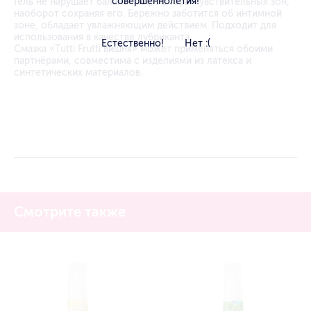
совершеннолетия!
Гель не нарушает баланс микрофлоры чувствительных зон,
наоборот сохраняя его. Бережно заботится об интимной
зоне, обладает увлажняющим действием. Подходит для
использования в качестве лубриканта.
Естественно!
Нет :(
Смазка «Tutti Frutti вишня» может применяться обоими
партнёрами, совместима с изделиями из латекса и
синтетических материалов.
Смотрите также