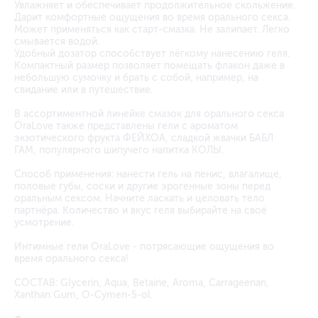
Увлажняет и обеспечивает продолжительное скольжение.
Дарит комфортные ощущения во время орального секса.
Может применяться как старт-смазка. Не залипает. Легко
смывается водой.
Удобный дозатор способствует лёгкому нанесению геля.
Компактный размер позволяет помещать флакон даже в
небольшую сумочку и брать с собой, например, на
свидание или в путешествие.
В ассортиментной линейке смазок для орального секса
OraLove также представлены гели с ароматом
экзотического фрукта ФЕЙХОА, сладкой жвачки БАБЛ
ГАМ, популярного шипучего напитка КОЛЫ.
Способ применения: нанести гель на пенис, влагалище,
половые губы, соски и другие эрогенные зоны перед
оральным сексом. Начните ласкать и целовать тело
партнёра. Количество и вкус геля выбирайте на своё
усмотрение.
Интимные гели OraLove - потрясающие ощущения во
время орального секса!
СОСТАВ: Glycerin, Aqua, Betaine, Aroma, Carrageenan,
Xanthan Gum, O-Cymen-5-ol.