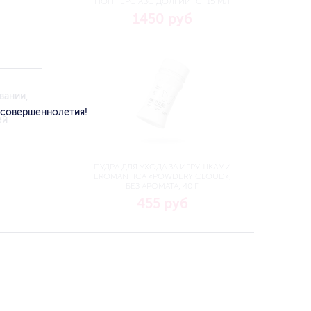
ПОППЕРС ABC ДОЛГИЙ "C" 15 МЛ
1450 руб
вании,
 совершеннолетия!
ей
ПУДРА ДЛЯ УХОДА ЗА ИГРУШКАМИ
EROMANTICA «POWDERY CLOUD»,
БЕЗ АРОМАТА, 40 Г
455 руб