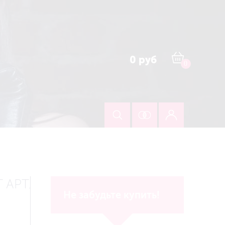
0 руб
0
АРТ.
Не забудьте купить!