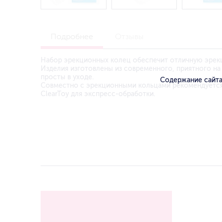
Подробнее
Отзывы
Набор эрекционных колец обеспечит отличную эрекц
Изделия изготовлены из современного, приятного на
просты в уходе.
Содержание сайта
Совместно с эрекционными кольцами рекомендуется 
ClearToy для экспресс-обработки.