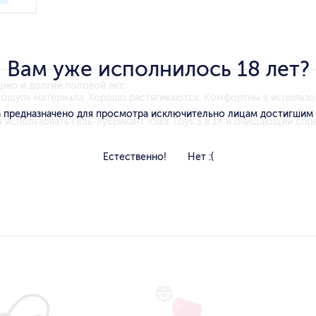
Вам уже исполнилось 18 лет?
ию и долгий половой акт.
 ощупь материала. Хорошо растягиваются. Комфортны в использо
 предназначено для просмотра исключительно лицам достигшим
использовать гель-лубрикант «Sex Toys 3 в 1» и очищающий спр
Естественно!
Нет :(