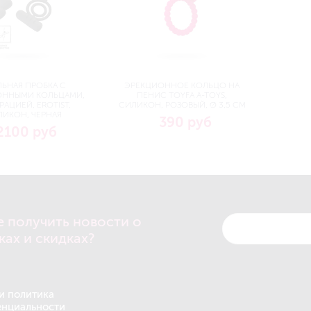
ЛЬНАЯ ПРОБКА С
ЭРЕКЦИОННОЕ КОЛЬЦО НА
ОННЫМИ КОЛЬЦАМИ,
ПЕНИС TOYFA A-TOYS,
РАЦИЕЙ, EROTIST,
СИЛИКОН, РОЗОВЫЙ, Ø 3,5 СМ
ЛИКОН, ЧЕРНАЯ
390 руб
2100 руб
е получить новости о
ках и скидках?
и политика
нциальности