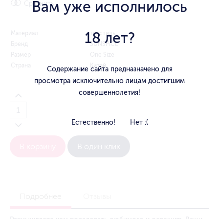
Вам уже исполнилось
Сравнить
18 лет?
Материал
текстиль
Бренд
SUNSPICE
Размер
One Size
Страна
Китай
Содержание сайта предназначено для
просмотра исключительно лицам достигшим
совершеннолетия!
Естественно!
Нет :(
В корзину
В один клик
Подробнее
Отзывы