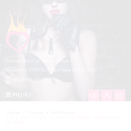
Благовещенск, ул. Институтская, 6/1
ежедневно 13:00-21:30 (доставка 10:00-22:00)
8-914-538-20-08
МЕНЮ
Главная
Одежда
Для Женщин
КОСТЮМ (ободок, пэстисы, лиф, фартук, трусы) разм. O/S
арт. 81499