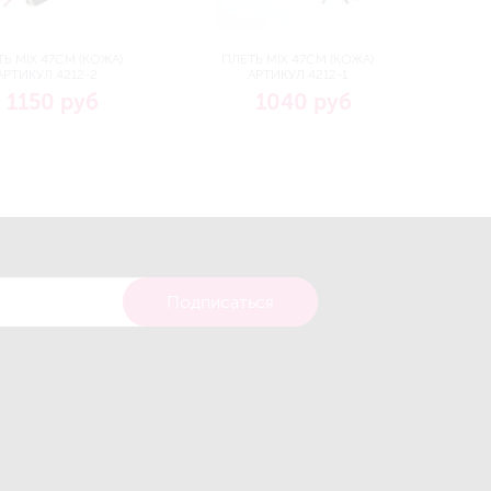
Ь MIX 47СМ (КОЖА)
ПЛЕТЬ MIX 47СМ (КОЖА)
АРТИКУЛ 4212-2
АРТИКУЛ 4212-1
1150 руб
1040 руб
Подписаться