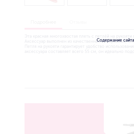
Подробнее
Отзывы
Эта красная многохвостая плеть с петлёй на рукояти
Содержание сайта
Аксессуар выполнен из качественных материалов, чт
Петля на рукояти гарантирует удобство использовани
аксессуара составляет всего 55 см, он идеально под