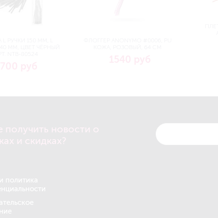
ПЛЕТ
 L РУЧКИ 150 ММ, L
ФЛОГГЕР ANONYMO #0006, PU
40 ММ, ЦВЕТ ЧЁРНЫЙ
КОЖА, РОЗОВЫЙ, 64 СМ
РТ. NTB-80524
1540 руб
700 руб
е получить новости о
ках и скидках?
и политика
нциальности
ательское
ние