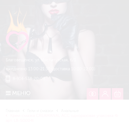
Благовещенск, ул. Институтская, 6/1
ежедневно 13:00-21:30 (доставка 10:00-22:00)
8-914-538-20-08
МЕНЮ
Главная
Гели и смазки
Анальные
Крем-смазка CREAMANAL ACC одноразовая упаковка 4г
арт. LB-50004t