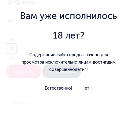
Сравнить
Вам уже исполнилось
Вес
22 г
18 лет?
Содержание сайта предназначено для
просмотра исключительно лицам достигшим
совершеннолетия!
В корзину
В один клик
Естественно!
Нет :(
Отзывы