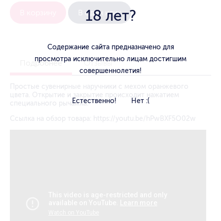
18 лет?
В корзину
В один клик
Содержание сайта предназначено для
просмотра исключительно лицам достигшим
Подробнее
Отзывы
совершеннолетия!
Простые сувенирные наручники с мехом оранжевого
цвета. Открытие и закрытие происходит нажатием
Естественно!
Нет :(
специального рычажка.
Ссылка на обзор товара:
https://youtu.be/hPwBXF5O02w