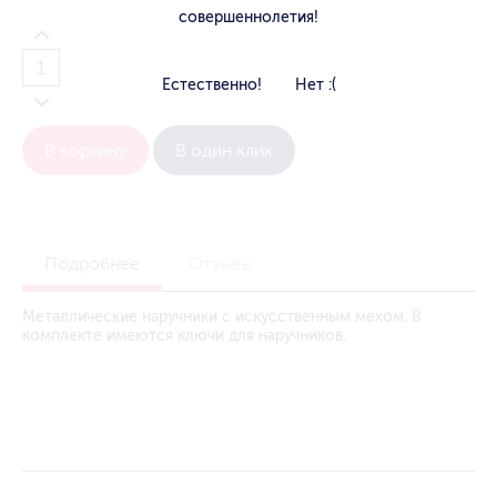
совершеннолетия!
Естественно!
Нет :(
В корзину
В один клик
Подробнее
Отзывы
Металлические наручники с искусственным мехом. В
комплекте имеются ключи для наручников.