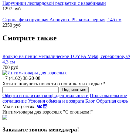
Наручники леопардовой расцветки с карабинами
1297 руб
Стропа фиксирующая Anonymo, PU кожа, черная, 145 см
2350 руб
Смотрите также
Кольцо на пенис металлическое TOYFA Metal, серебряное, Ø
4,3 см
700 руб
+7 (4162) 38-20-08
Хотите получить новости о новинках и скидках?
Подписаться
Оферта и политика конфиденциальности
Пользовательское
соглашение
Условия обмена и возврата
Блог
Обратная связь
Мы в соц сетях:
Интим-товары для взрослых "С огоньком!"
Закажите звонок менеджера!