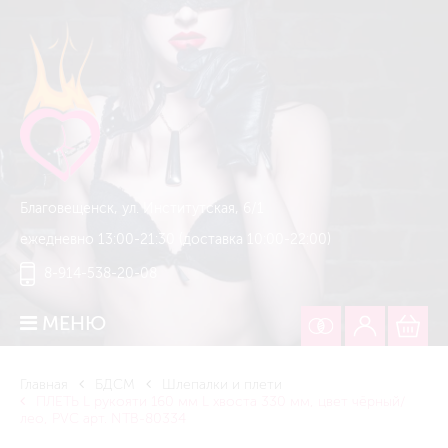
Благовещенск, ул. Институтская, 6/1
ежедневно 13:00-21:30 (доставка 10:00-22:00)
8-914-538-20-08
МЕНЮ
Главная
БДСМ
Шлепалки и плети
ПЛЕТЬ L рукояти 160 мм L хвоста 330 мм, цвет чёрный/
лео, PVC арт. NTB-80334