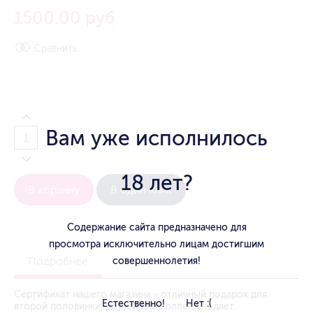
1500.00 руб
Сравнить
Вам уже исполнилось
18 лет?
В корзину
В один клик
Содержание сайта предназначено для
просмотра исключительно лицам достигшим
Подробнее
Отзывы
совершеннолетия!
Сертификат нашего магазина - отличный подарок для
Естественно!
Нет :(
второй половинки, друзей или коллег. Он дает