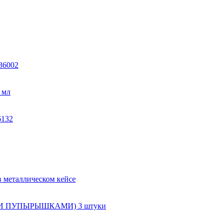
36002
 мл
6132
металлическом кейсе
И ПУПЫРЫШКАМИ) 3 штуки