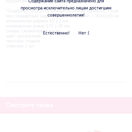
ощущений. Ничего лишнего!
Содержание сайта предназначено для
просмотра исключительно лицам достигшим
*Содержат 950±50 мг смазки на основе силикона, тогда
совершеннолетия!
как стандартные Sagami Original содержат — 400±100 мг.
номинальная ширина: 55 ± 2 мм
номинальная длина: 170 ± 10 мм
смазка: силиконовое масло
Естественно!
Нет :(
цвет: прозрачный
текстура: гладкая
упаковка: 2 шт.
Смотрите также