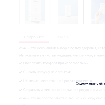
Подробнее
Отзывы
ёska — это осознанный выбор в пользу здоровья, есте
Мы используем чистый медицинский силикон, в мини
✔
️ Обеспечить комфорт при использовании;
✔
️ Снизить нагрузку на организм;
✔
️ Не мешать естественной работе слизистых;
Содержание сайта
✔
️ Сохранить интимное здоровье при регулярном исп
ёska — это не просто забота о вас, но и об окружающ