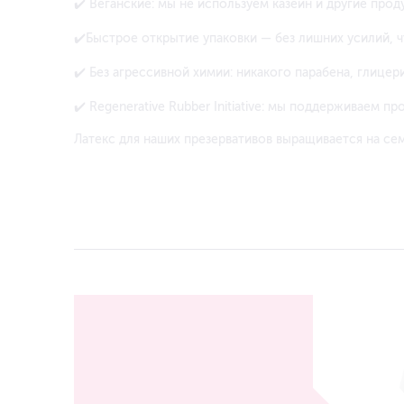
✔
️ Веганские: мы не используем казеин и другие пр
✔
️Быстрое открытие упаковки — без лишних усилий, 
✔
️ Без агрессивной химии: никакого парабена, глицер
✔
️ Regenerative Rubber Initiative: мы поддерживаем 
Латекс для наших презервативов выращивается на сем