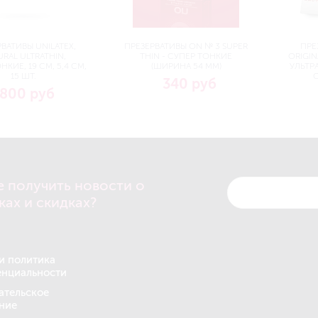
ВАТИВЫ UNILATEX,
ПРЕЗЕРВАТИВЫ ON № 3 SUPER
ПРЕ
URAL ULTRATHIN,
THIN - СУПЕР ТОНКИЕ
ORIGIN
НКИЕ, 19 СМ, 5,4 СМ,
(ШИРИНА 54 ММ)
УЛЬТРА
15 ШТ.
С
340 руб
800 руб
е получить новости о
ках и скидках?
и политика
нциальности
ательское
ние