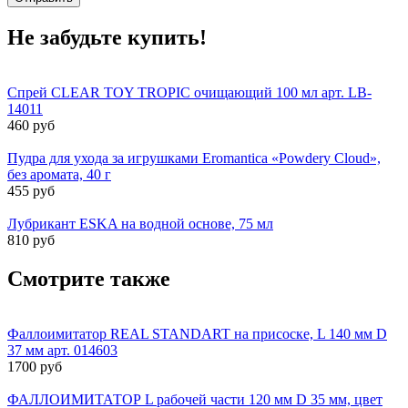
Не забудьте купить!
Спрей CLEAR TOY TROPIC очищающий 100 мл арт. LB-
14011
460 руб
Пудра для ухода за игрушками Eromantica «Powdery Cloud»,
без аромата, 40 г
455 руб
Лубрикант ESKA на водной основе, 75 мл
810 руб
Смотрите также
Фаллоимитатор REAL STANDART на присоске, L 140 мм D
37 мм арт. 014603
1700 руб
ФАЛЛОИМИТАТОР L рабочей части 120 мм D 35 мм, цвет