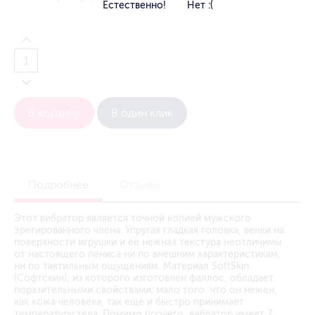
Естественно!
Нет :(
В корзину
В один клик
Подробнее
Отзывы
Этот вибратор является точной копией мужского
эрегированного члена. Упругая гладкая головка, венки на
поверхности игрушки и её нежная текстура неотличимы
от настоящего пениса ни по внешним характеристикам,
ни по тактильным ощущениям. Материал SoftSkin
(Софтскин), из которого изготовлен фаллос, обладает
поразительными свойствами: мало того, что он нежен,
как кожа человека, так ещё и быстро принимает
температуру тела. Помимо прочего, вибратор имеет 7