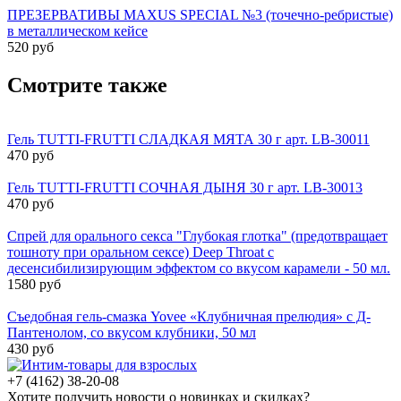
ПРЕЗЕРВАТИВЫ MAXUS SPECIAL №3 (точечно-ребристые)
в металлическом кейсе
520 руб
Смотрите также
Гель TUTTI-FRUTTI СЛАДКАЯ МЯТА 30 г арт. LB-30011
470 руб
Гель TUTTI-FRUTTI СОЧНАЯ ДЫНЯ 30 г арт. LB-30013
470 руб
Спрей для орального секса "Глубокая глотка" (предотвращает
тошноту при оральном сексе) Deep Throat с
десенсибилизирующим эффектом со вкусом карамели - 50 мл.
1580 руб
Съедобная гель-смазка Yovee «Клубничная прелюдия» с Д-
Пантенолом, со вкусом клубники, 50 мл
430 руб
+7 (4162) 38-20-08
Хотите получить новости о новинках и скидках?