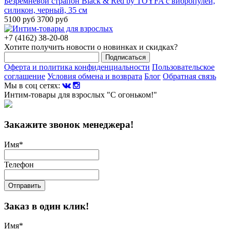
Безремневой страпон Black & Red by TOYFA с вибропулей,
силикон, черный, 35 см
5100 руб
3700 руб
+7 (4162) 38-20-08
Хотите получить новости о новинках и скидках?
Подписаться
Оферта и политика конфиденциальности
Пользовательское
соглашение
Условия обмена и возврата
Блог
Обратная связь
Мы в соц сетях:
Интим-товары для взрослых "С огоньком!"
Закажите звонок менеджера!
Имя
*
Телефон
Отправить
Заказ в один клик!
Имя
*