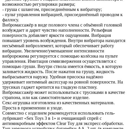
возможностью регулировки размера;
- груша с шлангом, присоединённым к вибратору;
- пульт управления вибрацией, присоединённый проводом к
фаллосу.
Вибромассажёр в виде полового члена с объёмной головкой
возбуждает и дарит чувство наполненности. Рельефная
поверхность добавляет яркости ощущениям. Вибрация
повышает уровень возбуждения. Внутри вибратора находится
несъёмный виброэлемент, который обеспечивает работу
вибрации. Увеличение/уменьшение интенсивности
виброрежима регулируется с помощью колёсика на пульте
управления. Имитация семяизвержения осуществляется с
помощью груши. Внутри ствола имеется ёмкость, в которую
заливается жидкость. После нажатия на грушу, жидкость
выбрасывается наружу. Удобная присоска надёжно
удерживает интимный аксессуар на ровной поверхности. На
трусиках гаджет крепится на гладкую пластину.
Вибромассажёр может использоваться с трусиками в качестве
страпона, или как самостоятельное изделие.
Секс-игрушка изготовлена из качественных материалов.
Проста в применении и уходе.
Совместно с изделием рекомендуется использовать гель-
лубрикант «Sex Toys 3 в 1» и очищающий спрей с
антимикробным эффектом Clear Toy для экспресс-обработки.
Тип зарядного устройства: батарейки АА, 2 шт. (в комплекте