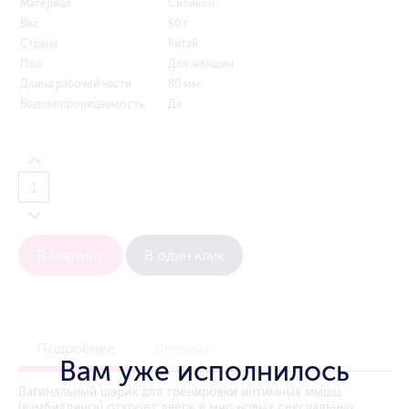
Материал
Силикон
Вес
50 г
Страна
Китай
Пол
Для женщин
Длина рабочей части
80 мм
Водонепроницаемость
Да
В корзину
В один клик
Подробнее
Отзывы
Вам уже исполнилось
Вагинальный шарик для тренировки интимных мышц
(вумбилдинга) откроет дверь в мир новых сексуальных