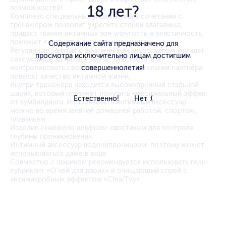
18 лет?
возможностей!
Комплекс специальных упражнений в сочетании с
тренажёром позволит укрепить стенки влагалища,
придаст тканям интимных зон упругость и эластичность,
поможет «накачать» вагинальные мышцы.
Содержание сайта предназначено для
Регулярные занятия с эротическим аксессуаром улучшат
просмотра исключительно лицам достигшим
сексуальное здоровье, научат чувствовать и
совершеннолетия!
контролировать своё тело, угадывать желания партнёра,
повысят качество интимной жизни.
Внутри тренажёра находится высокопрочный стальной
шарик, который поможет получить максимальный эффект
Естественно!
Нет :(
от вумбилдинга. Использовать интимный аксессуар
можно во время занятий домашней работой, спортом,
плаваньем.
Изделие снабжено шнурком-хвостиком для контроля
глубины проникновения.
Интимный аксессуар водонепроницаем, поэтому может
использоваться даже в воде.
Совместно с шариком рекомендуется использовать гель-
лубрикант «О'кей для двоих» и очищающий спрей с
антимикробным эффектом «ClearToy».