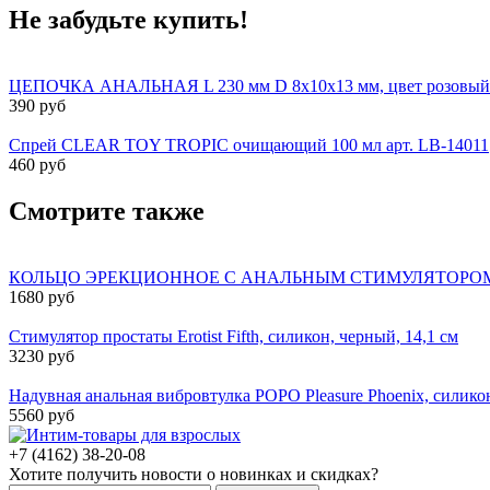
Не забудьте купить!
ЦЕПОЧКА АНАЛЬНАЯ L 230 мм D 8x10x13 мм, цвет розовый 
390 руб
Спрей CLEAR TOY TROPIC очищающий 100 мл арт. LB-14011
460 руб
Смотрите также
КОЛЬЦО ЭРЕКЦИОННОЕ С АНАЛЬНЫМ СТИМУЛЯТОРОМ И С ВИ
1680 руб
Стимулятор простаты Erotist Fifth, cиликон, черный, 14,1 см
3230 руб
Надувная анальная вибровтулка POPO Pleasure Phoenix, силикон
5560 руб
+7 (4162) 38-20-08
Хотите получить новости о новинках и скидках?