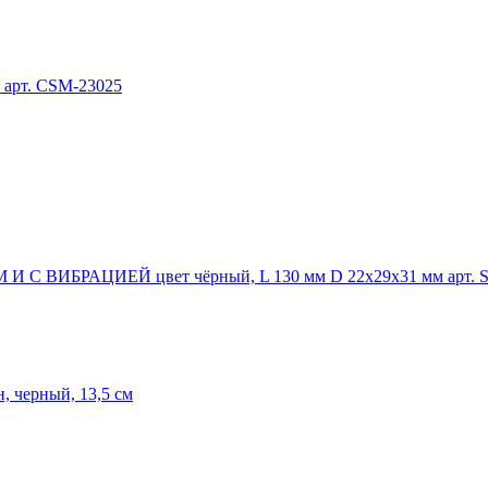
арт. CSM-23025
БРАЦИЕЙ цвет чёрный, L 130 мм D 22x29x31 мм арт. S
, черный, 13,5 см