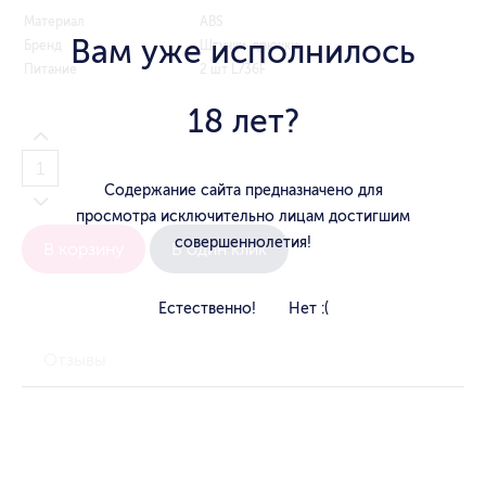
Материал
ABS
Вам уже исполнилось
Бренд
Штучки-дрючки
Питание
2 шт L736F
18 лет?
Содержание сайта предназначено для
просмотра исключительно лицам достигшим
совершеннолетия!
В корзину
В один клик
Естественно!
Нет :(
Отзывы