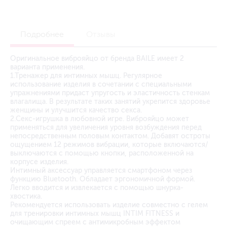
Подробнее
Отзывы
Оригинальное виброяйцо от бренда BAILE имеет 2
варианта применения.
1.Тренажер для интимных мышц. Регулярное
использование изделия в сочетании с специальными
упражнениями придаст упругость и эластичность стенкам
влагалища. В результате таких занятий укрепится здоровье
женщины и улучшится качество секса.
2.Секс-игрушка в любовной игре. Виброяйцо может
применяться для увеличения уровня возбуждения перед
непосредственным половым контактом. Добавят остроты
ощущением 12 режимов вибрации, которые включаются/
выключаются с помощью кнопки, расположенной на
корпусе изделия.
Интимный аксессуар управляется смартфоном через
функцию Bluetooth. Обладает эргономичной формой.
Легко вводится и извлекается с помощью шнурка-
хвостика.
Рекомендуется использовать изделие совместно с гелем
для тренировки интимных мышц INTIM FITNESS и
очищающим спреем с антимикробным эффектом