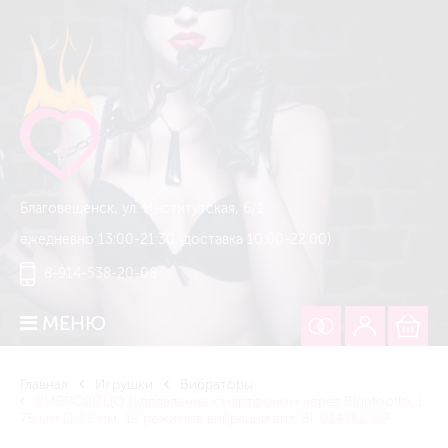
Благовещенск, ул. Институтская, 6/1
ежедневно 13:00-21:30 (доставка 10:00-22:00)
8-914-538-20-08
МЕНЮ
Главная
Игрушки
Вибраторы
ВИБРОЯЙЦО (управление смартфоном через Bluetooth), L
75 мм D 33 мм, 12 режимов вибрации арт. BI-014362 HP