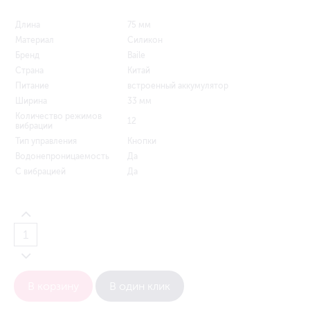
Длина
75 мм
Материал
Силикон
Бренд
Baile
Страна
Китай
Питание
встроенный аккумулятор
Ширина
33 мм
Количество режимов
12
вибрации
Тип управления
Кнопки
Водонепроницаемость
Да
С вибрацией
Да
В корзину
В один клик