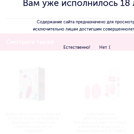
Вам уже исполнилось 18 
Содержание сайта предназначено для просмот
исключительно лицам достигшим совершеннолет
Смотрите также
Естественно!
Нет :(
ВИБРОЯЙЦО NYMPH L РАБОЧАЯ
ВИБРОЯЙЦО НА
69 ММ D 30 ММ, 12 РЕЖИМОВ
ДИСТАНЦИОННОМ
ВИБРАЦИИ, УПРАВЛЕНИЕ
УПРАВЛЕНИИ, ЦВЕТ РОЗОВЫЙ,
СМАРТФОНОМ АРТ. BI-
10 РЕЖИМОВ ВИБРАЦИИ, L
014895HP
79ММ D 33ММ АРТ. SF-70196-6