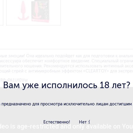
мые эмоции! Она идеально подойдет как для подготовки к анально
аксессуара обеспечит комфортное введение. Специальный ограни
лительного ношения. Рекомендуется использовать интимный аксе
ающий спрей с антимикробным эффектом «CLEARTOY» для экспре
be/R8uPA1Uf0Vw
Вам уже исполнилось 18 лет?
 предназначено для просмотра исключительно лицам достигшим
Естественно!
Нет :(