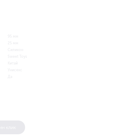
95 мм
25 мм
Силикон
Sweet Toys
Китай
Унисекс
Да
ин клик