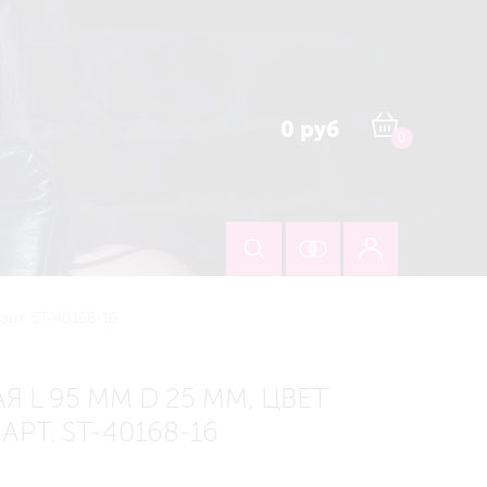
0 руб
0
рт. ST-40168-16
Я L 95 ММ D 25 ММ, ЦВЕТ
РТ. ST-40168-16