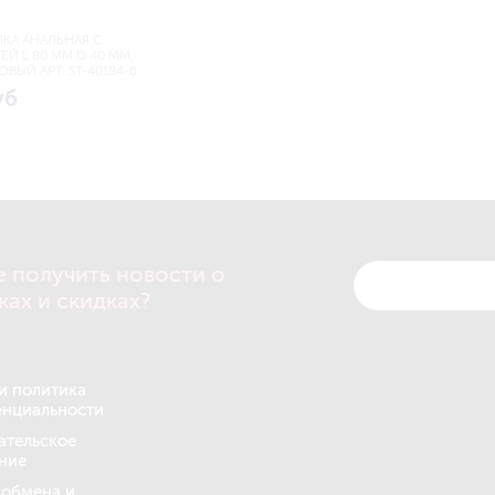
ЛКА АНАЛЬНАЯ С
Й L 80 ММ D 40 ММ,
ОВЫЙ АРТ. ST-40184-6
уб
е получить новости о
ках и скидках?
и политика
нциальности
ательское
ние
 обмена и