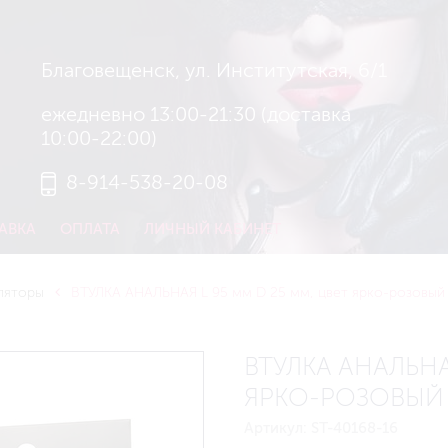
Благовещенск, ул. Институтская, 6/1
ежедневно 13:00-21:30 (доставка
10:00-22:00)
8-914-538-20-08
АВКА
ОПЛАТА
ЛИЧНЫЙ КАБИНЕТ
ляторы
ВТУЛКА АНАЛЬНАЯ L 95 мм D 25 мм, цвет ярко-розовый а
ВТУЛКА АНАЛЬНА
ЯРКО-РОЗОВЫЙ А
Артикул:
ST-40168-16