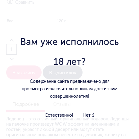
Сравнить
Вес
120 г
Вам уже исполнилось
18 лет?
В корзину
В один клик
Содержание сайта предназначено для
просмотра исключительно лицам достигшим
совершеннолетия!
Подробнее
Отзывы
Естественно!
Нет :(
Леденец - это отличный, оригинальный подарок. Леденцы
на палочке произведут WOW эффект на именинника и
гостей, украсят любой десерт или могут стать
оригинальным подарком невесте на девичник, жениху на