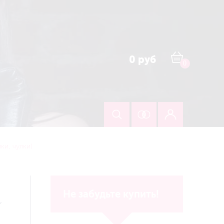
0 руб
0
ки, чулки)
Не забудьте купить!
,