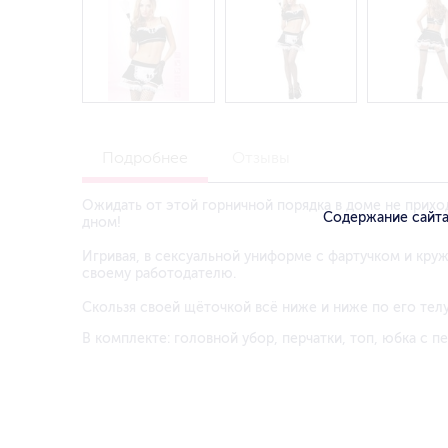
Подробнее
Отзывы
Ожидать от этой горничной порядка в доме не приходи
Содержание сайта
дном!
Игривая, в сексуальной униформе с фартучком и кру
своему работодателю.
Скользя своей щёточкой всё ниже и ниже по его телу
В комплекте: головной убор, перчатки, топ, юбка с пе