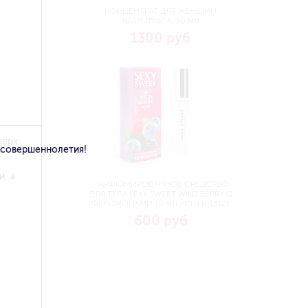
КОНЦЕНТРАТ ДЛЯ ЖЕНЩИН
RASPUTNICA, 30 МЛ
1300 руб
верх
 совершеннолетия!
, а
ПАРФЮМИРОВАННОЕ СРЕДСТВО
ДЛЯ ТЕЛА SEXY SWEET WILD BERRY С
ФЕРОМОНАМИ 10 МЛ АРТ. LB-16121
600 руб