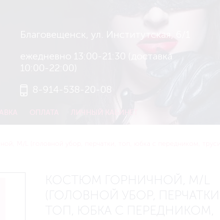
Благовещенск, ул. Институтская, 6/1
ежедневно 13:00-21:30 (доставка
10:00-22:00)
8-914-538-20-08
АВКА
ОПЛАТА
ЛИЧНЫЙ КАБИНЕТ
ой, M/L (головной убор, перчатки, топ, юбка с передником, труси
КОСТЮМ ГОРНИЧНОЙ, M/L
(ГОЛОВНОЙ УБОР, ПЕРЧАТКИ
ТОП, ЮБКА С ПЕРЕДНИКОМ,