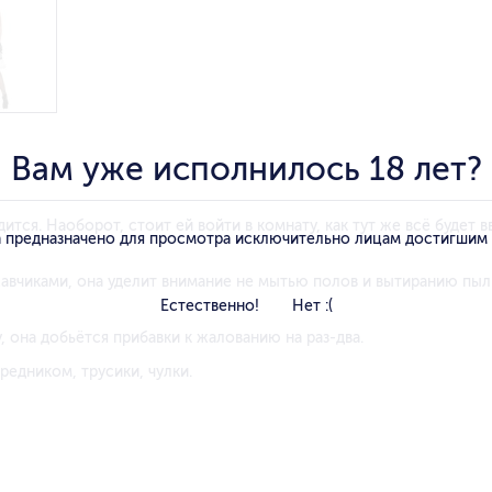
Вам уже исполнилось 18 лет?
тся. Наоборот, стоит ей войти в комнату, как тут же всё будет в
 предназначено для просмотра исключительно лицам достигшим
жавчиками, она уделит внимание не мытью полов и вытиранию пыли
Естественно!
Нет :(
, она добьётся прибавки к жалованию на раз-два.
редником, трусики, чулки.