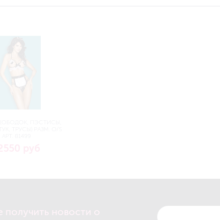
(ОБОДОК, ПЭСТИСЫ,
УК, ТРУСЫ) РАЗМ. O/S
АРТ. 81499
2550 руб
е получить новости о